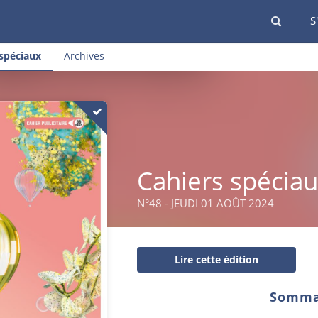
S
spéciaux
Archives
Cahiers spécia
N°48 - JEUDI 01 AOÛT 2024
Lire cette édition
Somma