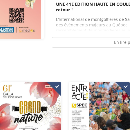
UNE 41E ÉDITION HAUTE EN COULEU
retour !
L’International de montgolfières de Sa
des événements majeurs au Québec. C’
rassemblement de montgolfières au pa
En lire 