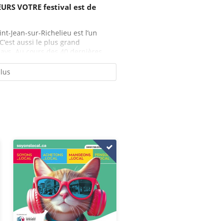
RS VOTRE festival est de
int-Jean-sur-Richelieu est l’un
est aussi le plus grand
ys. Au cours des 40 dernières...
plus