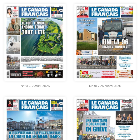
N°31 - 2 avril 2026
N°30 - 26 mars 2026