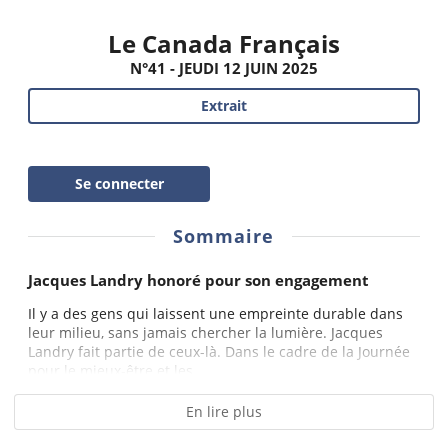
Le Canada Français
N°41 - JEUDI 12 JUIN 2025
Extrait
Se connecter
Sommaire
Jacques Landry honoré pour son engagement
Il y a des gens qui laissent une empreinte durable dans
leur milieu, sans jamais chercher la lumière. Jacques
Landry fait partie de ceux-là. Dans le cadre de la Journée
pour le mieux-être et les...
En lire plus