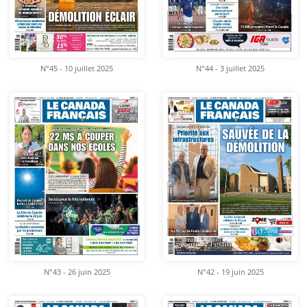
N°45 - 10 juillet 2025
N°44 - 3 juillet 2025
N°43 - 26 juin 2025
N°42 - 19 juin 2025