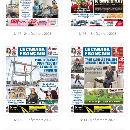
N°17 - 24 décembre 2025
N°16 - 18 décembre 2025
N°15 - 11 décembre 2025
N°14 - 4 décembre 2025