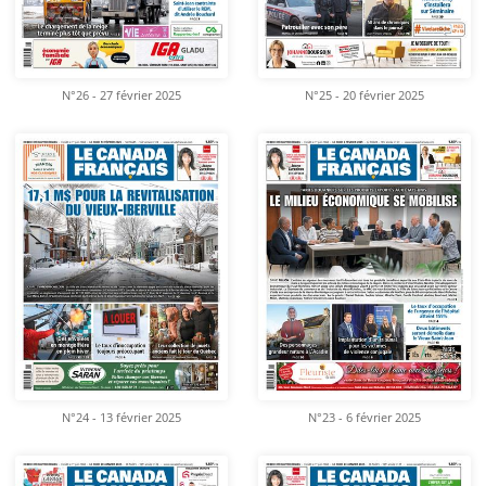
N°26 - 27 février 2025
N°25 - 20 février 2025
N°24 - 13 février 2025
N°23 - 6 février 2025