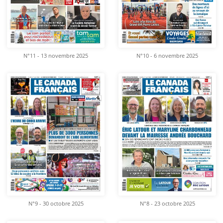
N°11 - 13 novembre 2025
N°10 - 6 novembre 2025
N°9 - 30 octobre 2025
N°8 - 23 octobre 2025