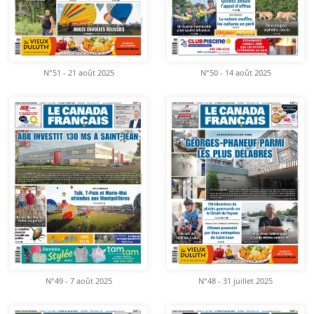
N°51 - 21 août 2025
N°50 - 14 août 2025
N°49 - 7 août 2025
N°48 - 31 juillet 2025