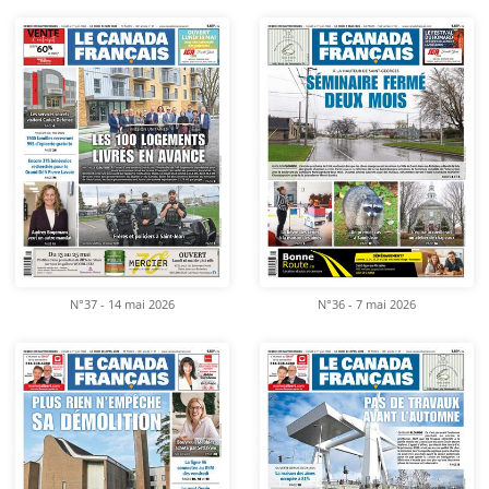
N°37 - 14 mai 2026
N°36 - 7 mai 2026