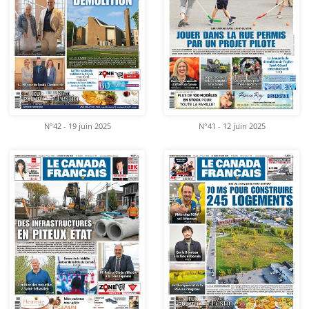
N°42 - 19 juin 2025
N°41 - 12 juin 2025