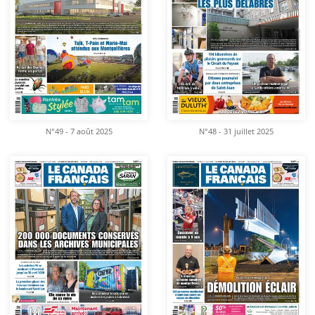
N°49 - 7 août 2025
N°48 - 31 juillet 2025