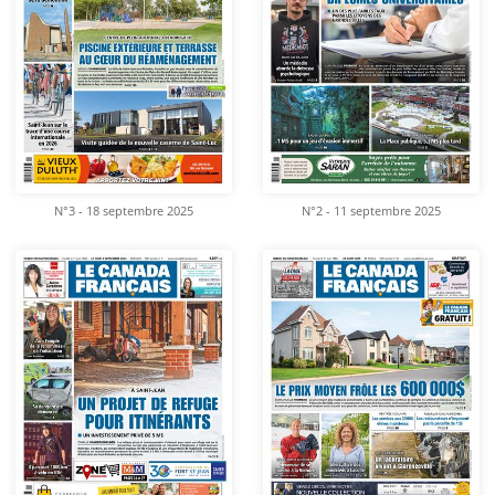
N°3 - 18 septembre 2025
N°2 - 11 septembre 2025