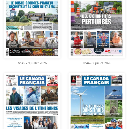
N°45 - 9 juillet 2026
N°44 - 2 juillet 2026