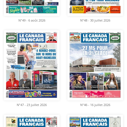
N°49 - 6 août 2026
N°48 - 30 juillet 2026
N°47 - 23 juillet 2026
N°46 - 16 juillet 2026