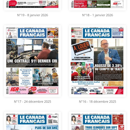
N°19 - 8 janvier 2026
N°18 - 1 janvier 2026
N°17 - 24 décembre 2025
N°16 - 18 décembre 2025