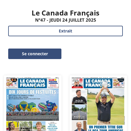
Le Canada Français
N°47 - JEUDI 24 JUILLET 2025
Extrait
Se connecter