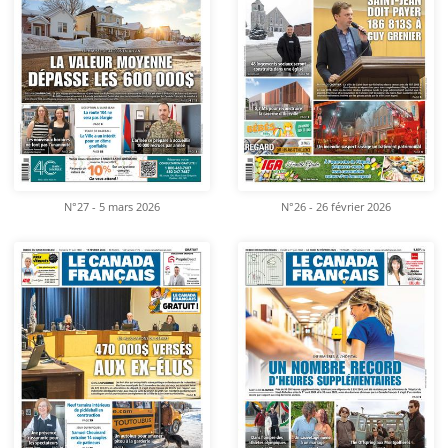
N°27 - 5 mars 2026
N°26 - 26 février 2026