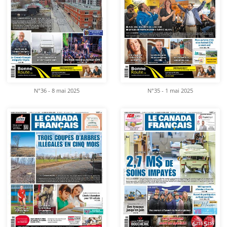
N°36 - 8 mai 2025
N°35 - 1 mai 2025