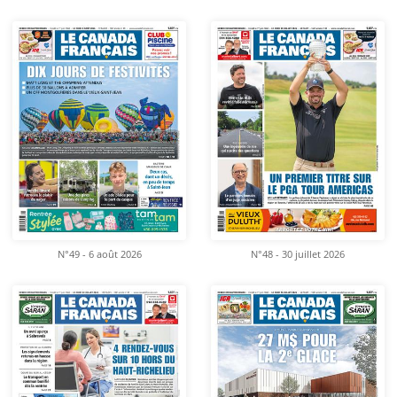
N°49 - 6 août 2026
N°48 - 30 juillet 2026