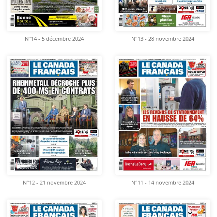
N°14 - 5 décembre 2024
N°13 - 28 novembre 2024
N°12 - 21 novembre 2024
N°11 - 14 novembre 2024