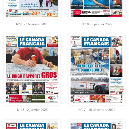
N°20 - 16 janvier 2025
N°19 - 8 janvier 2025
N°18 - 2 janvier 2025
N°17 - 26 décembre 2024