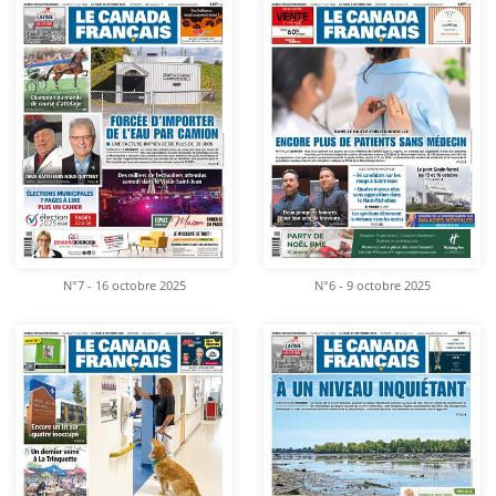
N°7 - 16 octobre 2025
N°6 - 9 octobre 2025