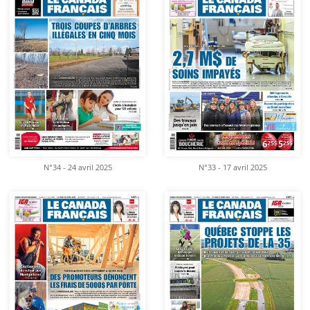
N°34 - 24 avril 2025
N°33 - 17 avril 2025