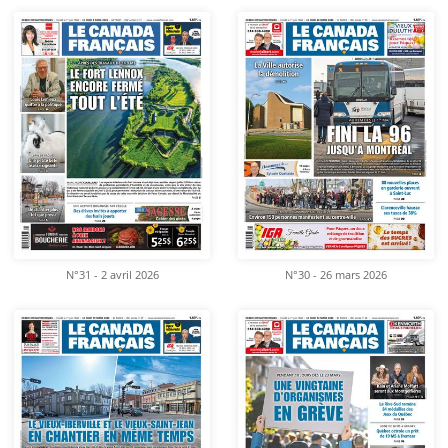
N°31 - 2 avril 2026
N°30 - 26 mars 2026