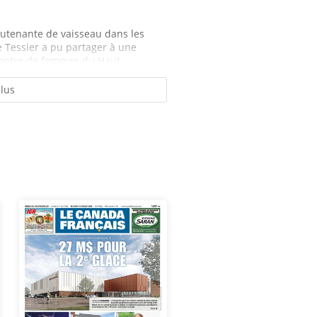
ieutenante de vaisseau dans les
 Tessier a pu partager à une
entre de femmes du Haut-...
plus