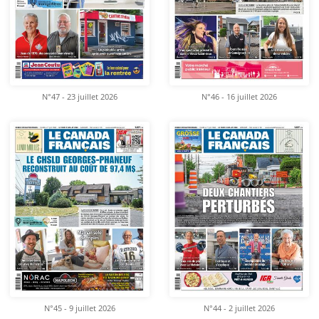
N°47 - 23 juillet 2026
N°46 - 16 juillet 2026
N°45 - 9 juillet 2026
N°44 - 2 juillet 2026