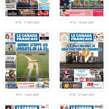
N°33 - 17 avril 2025
N°32 - 10 avril 2025
N°31 - 3 avril 2025
N°30 - 27 mars 2025