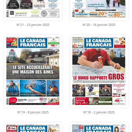
N°21 - 23 janvier 2025
N°20 - 16 janvier 2025
N°19 - 8 janvier 2025
N°18 - 2 janvier 2025