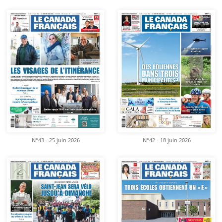
N°43 - 25 juin 2026
N°42 - 18 juin 2026