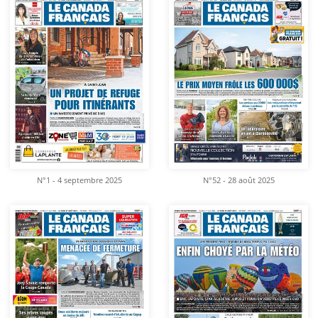
N°1 - 4 septembre 2025
N°52 - 28 août 2025