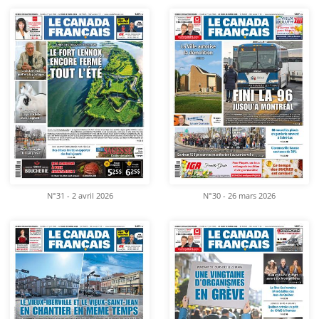
N°31 - 2 avril 2026
N°30 - 26 mars 2026