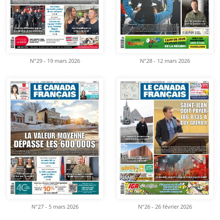
N°29 - 19 mars 2026
N°28 - 12 mars 2026
N°27 - 5 mars 2026
N°26 - 26 février 2026