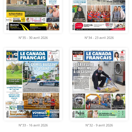
N°35 - 30 avril 2026
N°34 - 23 avril 2026
N°33 - 16 avril 2026
N°32 - 9 avril 2026