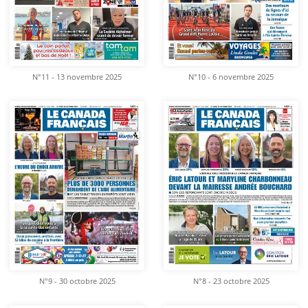
N°11 - 13 novembre 2025
N°10 - 6 novembre 2025
N°9 - 30 octobre 2025
N°8 - 23 octobre 2025