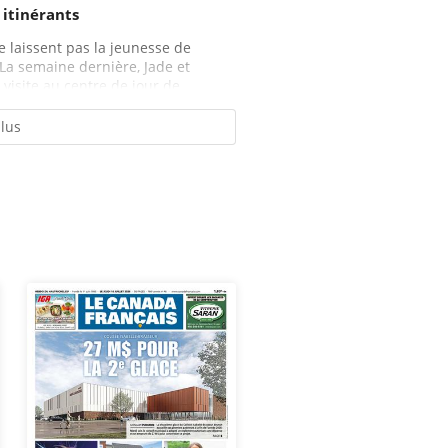
 itinérants
e laissent pas la jeunesse de
 La semaine dernière, Jade et
visite au centre de jour de...
plus