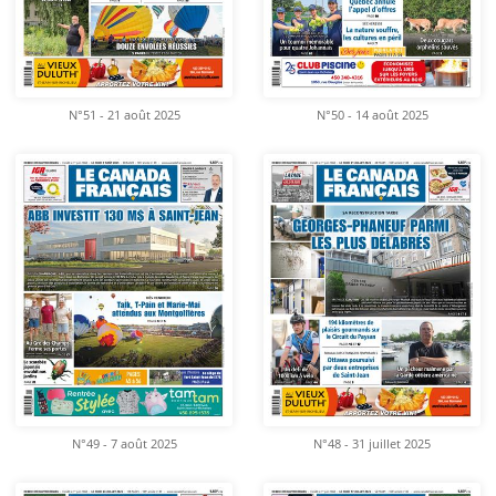
N°51 - 21 août 2025
N°50 - 14 août 2025
N°49 - 7 août 2025
N°48 - 31 juillet 2025