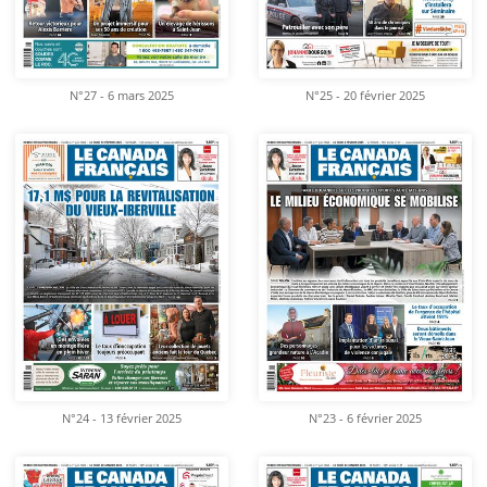
N°27 - 6 mars 2025
N°25 - 20 février 2025
N°24 - 13 février 2025
N°23 - 6 février 2025