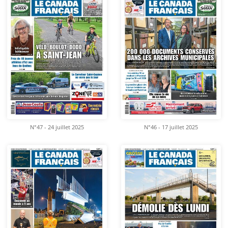
N°47 - 24 juillet 2025
N°46 - 17 juillet 2025