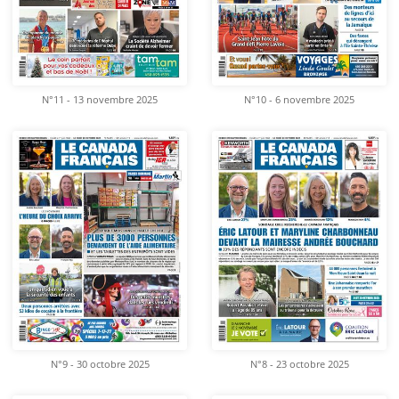
N°11 - 13 novembre 2025
N°10 - 6 novembre 2025
N°9 - 30 octobre 2025
N°8 - 23 octobre 2025