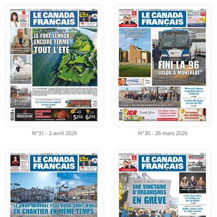
N°31 - 2 avril 2026
N°30 - 26 mars 2026