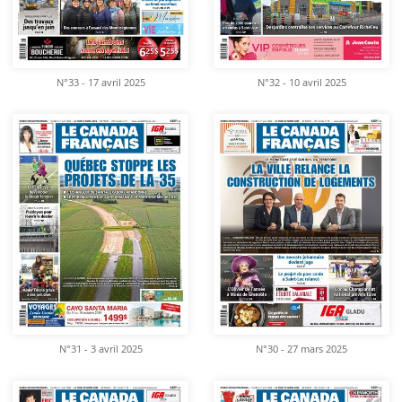
N°33 - 17 avril 2025
N°32 - 10 avril 2025
N°31 - 3 avril 2025
N°30 - 27 mars 2025