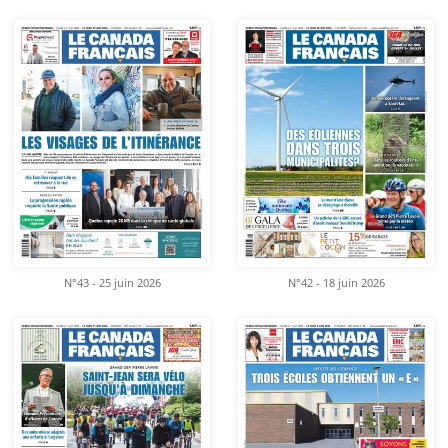
N°43 - 25 juin 2026
N°42 - 18 juin 2026