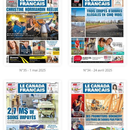
N°35 - 1 mai 2025
N°34 - 24 avril 2025