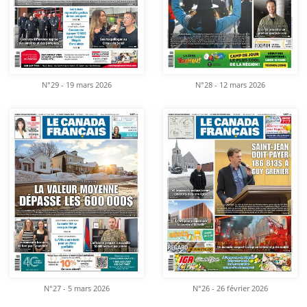
N°29 - 19 mars 2026
N°28 - 12 mars 2026
N°27 - 5 mars 2026
N°26 - 26 février 2026