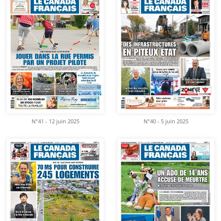
N°41 - 12 juin 2025
N°40 - 5 juin 2025