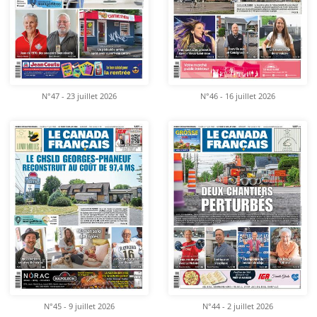
N°47 - 23 juillet 2026
N°46 - 16 juillet 2026
N°45 - 9 juillet 2026
N°44 - 2 juillet 2026