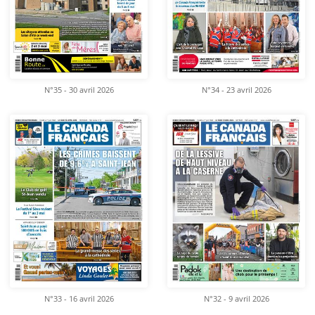
N°35 - 30 avril 2026
N°34 - 23 avril 2026
N°33 - 16 avril 2026
N°32 - 9 avril 2026