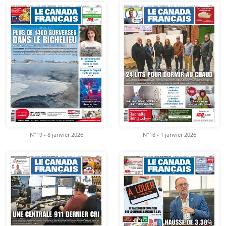
N°19 - 8 janvier 2026
N°18 - 1 janvier 2026