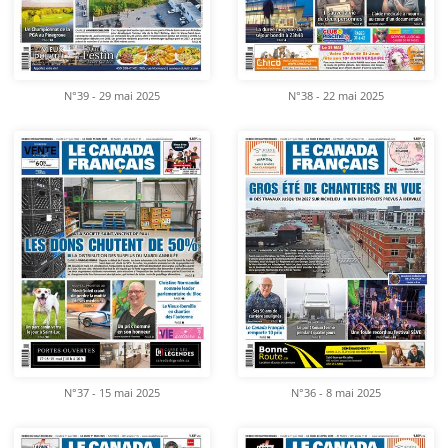
N°39 - 29 mai 2025
N°38 - 22 mai 2025
N°37 - 15 mai 2025
N°36 - 8 mai 2025