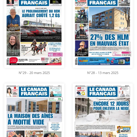
N°29 - 20 mars 2025
N°28 - 13 mars 2025