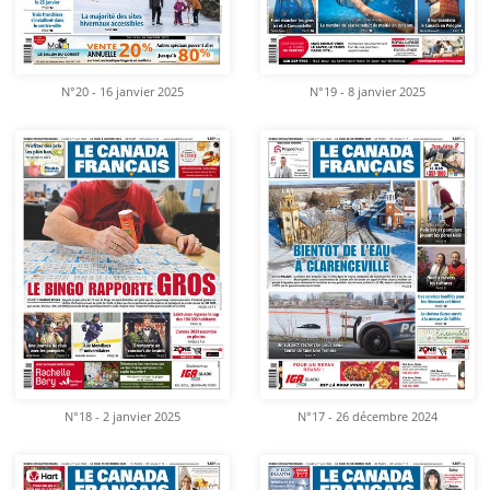
N°20 - 16 janvier 2025
N°19 - 8 janvier 2025
N°18 - 2 janvier 2025
N°17 - 26 décembre 2024