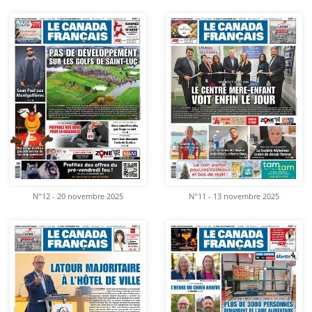
N°12 - 20 novembre 2025
N°11 - 13 novembre 2025