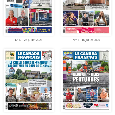
N°47 - 23 juillet 2026
N°46 - 16 juillet 2026