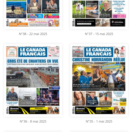
N°38 - 22 mai 2025
N°37 - 15 mai 2025
N°36 - 8 mai 2025
N°35 - 1 mai 2025