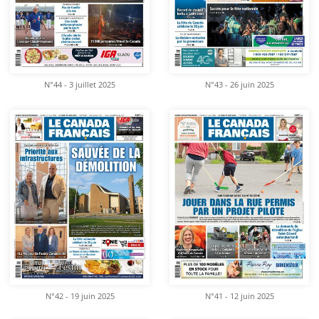
N°44 - 3 juillet 2025
N°43 - 26 juin 2025
N°42 - 19 juin 2025
N°41 - 12 juin 2025