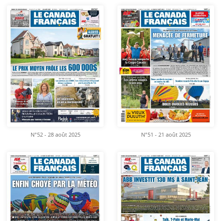
N°52 - 28 août 2025
N°51 - 21 août 2025