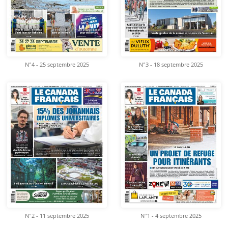
N°4 - 25 septembre 2025
N°3 - 18 septembre 2025
N°2 - 11 septembre 2025
N°1 - 4 septembre 2025