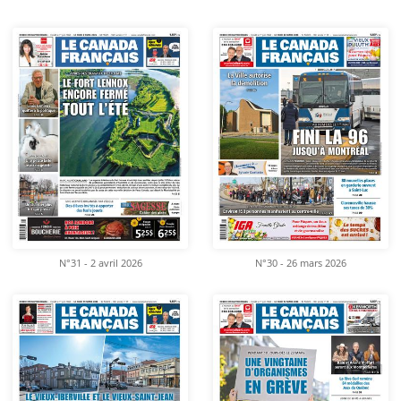
N°31 - 2 avril 2026
N°30 - 26 mars 2026