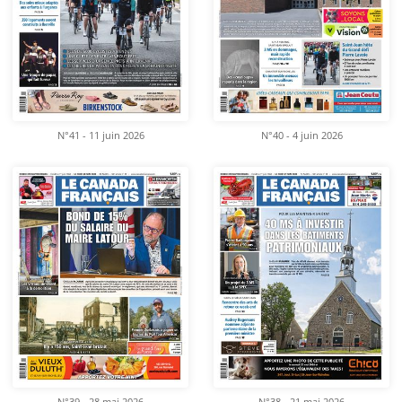
N°41 - 11 juin 2026
N°40 - 4 juin 2026