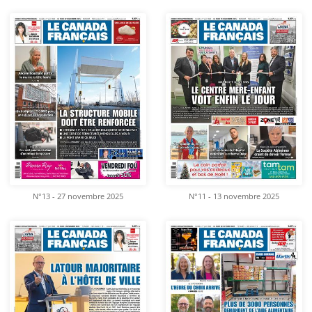
N°13 - 27 novembre 2025
N°11 - 13 novembre 2025