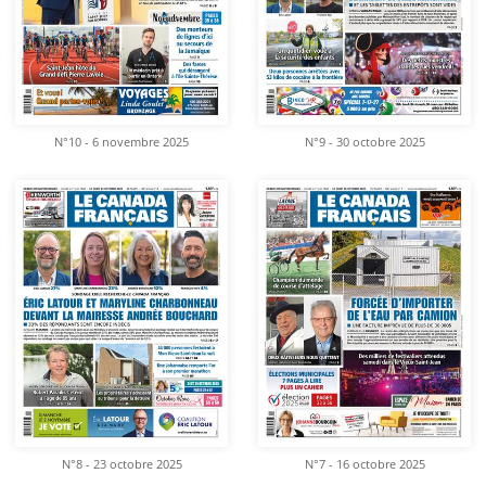
N°10 - 6 novembre 2025
N°9 - 30 octobre 2025
N°8 - 23 octobre 2025
N°7 - 16 octobre 2025