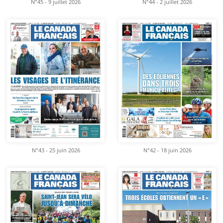
N°45 - 9 juillet 2026
N°44 - 2 juillet 2026
N°43 - 25 juin 2026
N°42 - 18 juin 2026