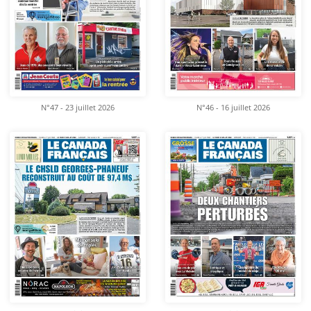
N°47 - 23 juillet 2026
N°46 - 16 juillet 2026