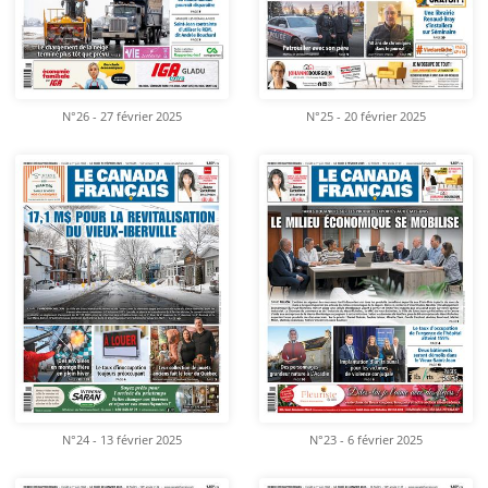
N°26 - 27 février 2025
N°25 - 20 février 2025
N°24 - 13 février 2025
N°23 - 6 février 2025