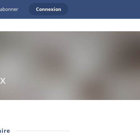
'abonner
Connexion
ux
ire