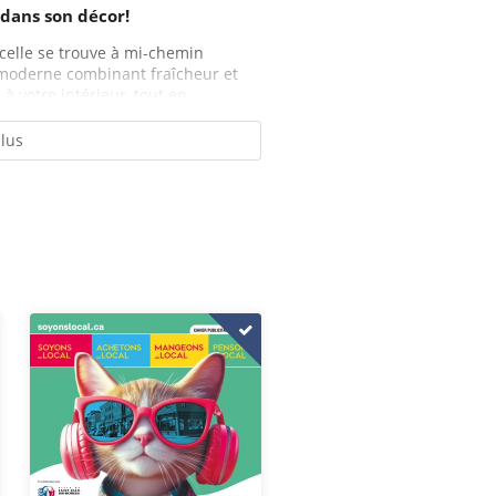
e dans son décor!
rcelle se trouve à mi-chemin
e moderne combinant fraîcheur et
 votre intérieur, tout en...
plus