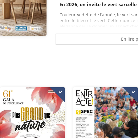
En 2026, on invite le vert sarcell
Couleur vedette de l’année, le vert sa
entre le bleu et le vert. Cette nuanc
élégance saura donner un aspect chic à
En lire 